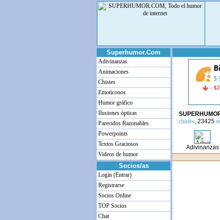
Superhumor.Com
Adivinanzas
Animaciones
Chistes
Emoticonos
Humor gráfico
Ilusiones ópticas
SUPERHUMO
chistes
, 23425
e
Parecidos Razonables
Powerpoints
Textos Graciosos
Adivinanzas
Videos de humor
Socios/as
Login (Entrar)
Registrarse
Socios Online
TOP Socios
Chat