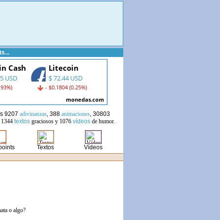
...
os 9207
adivinanzas
, 388
animaciones
, 30803
, 1344
textos
graciosos
y 1076
vídeos
de humor
.
oints
Textos
Vídeos
ata o algo?