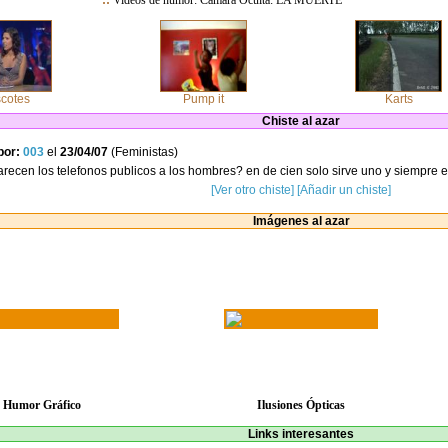
::
Videos de humor: Camara Oculta: LA MUERTE
cotes
Pump it
Karts
Chiste al azar
por:
003
el
23/04/07
(Feministas)
arecen los telefonos publicos a los hombres? en de cien solo sirve uno y siempre 
[Ver otro chiste]
[Añadir un chiste]
Imágenes al azar
Humor Gráfico
Ilusiones Ópticas
Links interesantes