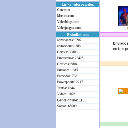
Links interesantes
Cine.com
Musica.com
Videoblogs.com
Videojuegos.com
Es
Estadísticas
adivinanzas: 9207
Enviado 
animaciones: 388
en k se p
Chistes: 30803
Emoticonos: 23425
Gráficos: 6804
Ilusiones: 1815
Parecidos: 738
Powerpoints: 2217
Textos: 1344
Videos: 1076
Gente online: 1138
Socios: 65009