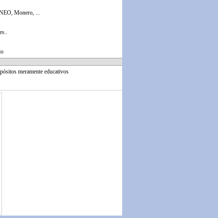
 NEO, Monero, ...
es..
.
lo
opósitos meramente educativos