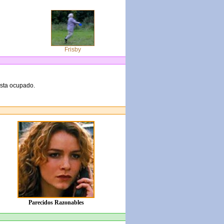
Frisby
esta ocupado.
Parecidos Razonables