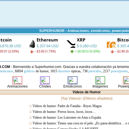
SUPERHUMOR - Animaciones, emoticonos, powerpoints
R.COM
- Bienvenido a Superhumor.com. Gracias a vuestra colaboración ya tenem
moticonos
, 6804
gráficos
de humor
, 1815
ilusiones
ópticas
, 738
parecidos
, 2217
powerpoints
Animaciones
Chistes
Emoticonos
Imágenes
Powerp
Videos de Humor
[Top Vídeos]
-
[Últimos añadidos]
::
Videos de humor: Padre de Familia - Reyes Magos
::
Videos de humor: Perros locos, locos, locos…
::
Videos de humor: Los Luissines en Amo a España
::
Videos de humor: Tienes una cosa en el pelo. ¿Es pasta dentifrica… o n