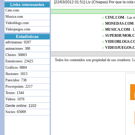
[22/03/2012 01:51] Liz (Chiapas) Por que la cola
Links interesantes
Cine.com
Musica.com
::
CINE.COM
- Las me
Videoblogs.com
::
MONEDAS.COM 
Videojuegos.com
::
MUSICA.COM
- L
::
SUPERHUMOR.
Estadísticas
::
VIDEOBLOGS.C
adivinanzas: 9207
::
VIDEOJUEGOS.
animaciones: 388
Chistes: 30803
Todos los contenidos son propiedad de sus creadores. 
Emoticonos: 23425
Gráficos: 6804
Ilusiones: 1815
Parecidos: 738
Powerpoints: 2217
Textos: 1344
Videos: 1076
Gente online: 1102
Socios: 65009