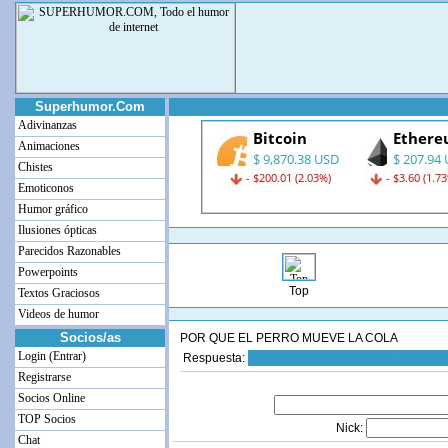
Superhumor.Com
Adivinanzas
Animaciones
Chistes
Emoticonos
Humor gráfico
Ilusiones ópticas
Parecidos Razonables
Powerpoints
Top
Textos Graciosos
Videos de humor
Socios/as
POR QUE EL PERRO MUEVE LA COLA
Login (Entrar)
Respuesta:
POR QUE NIMODOS QUE LA COLA
Registrarse
Socios Online
TOP Socios
Nick:
Chat