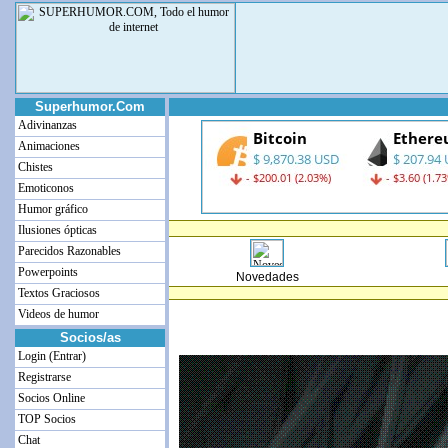
Superhumor.Com
Adivinanzas
Animaciones
Chistes
Emoticonos
Humor gráfico
Ilusiones ópticas
Parecidos Razonables
Powerpoints
Novedades
Textos Graciosos
Videos de humor
Socios/as
Login (Entrar)
Registrarse
Socios Online
TOP Socios
Chat