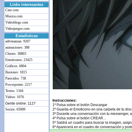
Links interesantes
Cine.com
Musica.com
Videoblogs.com
Videojuegos.com
Estadísticas
adivinanzas: 9207
animaciones: 388
Chistes: 30803
Emoticonos: 23425
Gráficos: 6804
Ilusiones: 1815
Parecidos: 738
Powerpoints: 2217
Textos: 1344
Videos: 1076
Instrucciones:
Gente online: 1127
1º Pulsa sobre el botón Descargar
Socios: 65009
2º Guarda el Emoticono en una carpeta de tu dis
3º Durante una conversación con tu messenger, 
4º Pulsa sobre el botón CREAR...
5º Saldrá un cuadro para buscar la imagen, asig
6º Aparecerá en el cuadro de conversación y pod