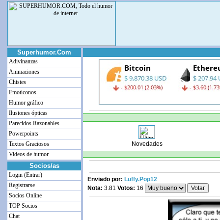
Superhumor.Com
Adivinanzas
Animaciones
Chistes
Emoticonos
Humor gráfico
Ilusiones ópticas
Parecidos Razonables
Powerpoints
Textos Graciosos
Novedades
Videos de humor
Socios/as
Login (Entrar)
Enviado por:
Luffy.Pop12
Registrarse
Nota:
3.81
Votos:
16
Socios Online
TOP Socios
Chat