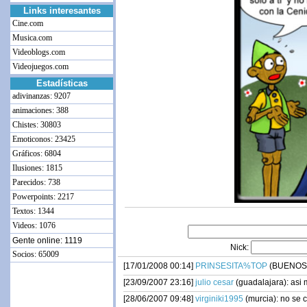
Links interesantes
Cine.com
Musica.com
Videoblogs.com
Videojuegos.com
Estadísticas
adivinanzas: 9207
animaciones: 388
Chistes: 30803
Emoticonos: 23425
Gráficos: 6804
Ilusiones: 1815
Parecidos: 738
Powerpoints: 2217
Textos: 1344
Videos: 1076
Gente online: 1119
Nick:
Socios: 65009
[17/01/2008 00:14]
PRINSESITA%TOP
(BUENOS AI
[23/09/2007 23:16]
julio cesar
(guadalajara): asi
[28/06/2007 09:48]
virginiki1995
(murcia): no se c