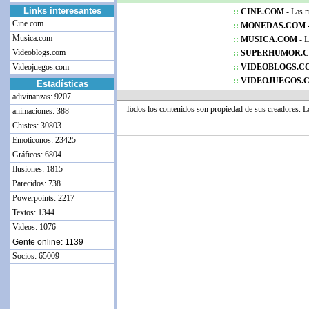
Links interesantes
::
CINE.COM
- Las me
Cine.com
::
MONEDAS.COM 
Musica.com
::
MUSICA.COM
- L
Videoblogs.com
::
SUPERHUMOR.
Videojuegos.com
::
VIDEOBLOGS.C
::
VIDEOJUEGOS.
Estadísticas
adivinanzas: 9207
Todos los contenidos son propiedad de sus creadores. 
animaciones: 388
Chistes: 30803
Emoticonos: 23425
Gráficos: 6804
Ilusiones: 1815
Parecidos: 738
Powerpoints: 2217
Textos: 1344
Videos: 1076
Gente online: 1139
Socios: 65009