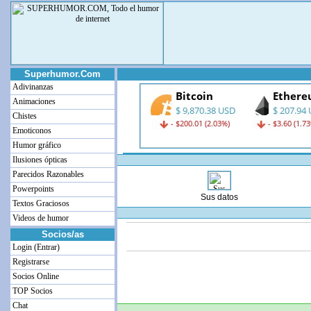
Superhumor.Com
Adivinanzas
Animaciones
Chistes
Emoticonos
Humor gráfico
Ilusiones ópticas
Parecidos Razonables
Powerpoints
Sus datos
Textos Graciosos
Videos de humor
Socios/as
Login (Entrar)
Registrarse
Socios Online
TOP Socios
Chat