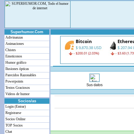
Superhumor.Com
Adivinanzas
Animaciones
Chistes
Emoticonos
Humor gráfico
Ilusiones ópticas
Parecidos Razonables
Powerpoints
Sus datos
Textos Graciosos
Videos de humor
Socios/as
Login (Entrar)
Registrarse
Socios Online
TOP Socios
Chat