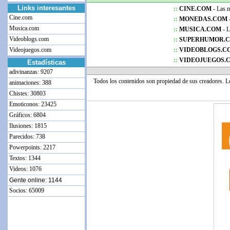
Links interesantes
::
CINE.COM
- Las me
Cine.com
::
MONEDAS.COM 
Musica.com
::
MUSICA.COM
- L
Videoblogs.com
::
SUPERHUMOR.
Videojuegos.com
::
VIDEOBLOGS.C
::
VIDEOJUEGOS.
Estadísticas
adivinanzas: 9207
Todos los contenidos son propiedad de sus creadores. 
animaciones: 388
Chistes: 30803
Emoticonos: 23425
Gráficos: 6804
Ilusiones: 1815
Parecidos: 738
Powerpoints: 2217
Textos: 1344
Videos: 1076
Gente online: 1144
Socios: 65009