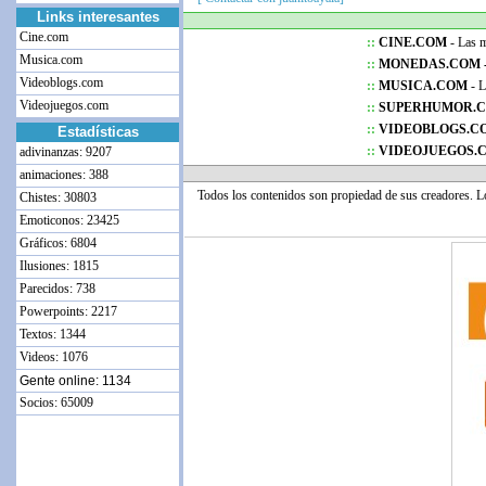
Links interesantes
Cine.com
::
CINE.COM
- Las me
Musica.com
::
MONEDAS.COM 
Videoblogs.com
::
MUSICA.COM
- L
Videojuegos.com
::
SUPERHUMOR.
::
VIDEOBLOGS.C
Estadísticas
::
VIDEOJUEGOS.
adivinanzas: 9207
animaciones: 388
Todos los contenidos son propiedad de sus creadores. 
Chistes: 30803
Emoticonos: 23425
Gráficos: 6804
Ilusiones: 1815
Parecidos: 738
Powerpoints: 2217
Textos: 1344
Videos: 1076
Gente online: 1134
Socios: 65009