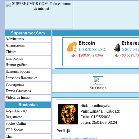
Superhumor.Com
Adivinanzas
Animaciones
Chistes
Emoticonos
Humor gráfico
Ilusiones ópticas
Parecidos Razonables
Powerpoints
Sus datos
Textos Graciosos
Videos de humor
Socios/as
Nick: juanitoayala
Login (Entrar)
País: España .. Ciudad:
Registrarse
F.alta: 01/05/2008
Login: 25/01/09 03:24
Socios Online
TOP Socios
Perfil: |¥
Chat
[ Contactar con juanitoayala]