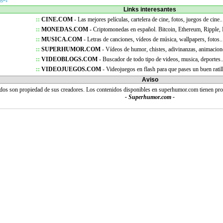
Links interesantes
::
CINE.COM
- Las mejores películas, cartelera de cine, fotos, juegos de cine..
::
MONEDAS.COM -
Criptomonedas en español. Bitcoin, Ethereum, Ripple,
::
MUSICA.COM
- Letras de canciones, vídeos de música, wallpapers, fotos..
::
SUPERHUMOR.COM
- Vídeos de humor, chistes, adivinanzas, animacion
::
VIDEOBLOGS.COM
- Buscador de todo tipo de videos, musica, deportes.
::
VIDEOJUEGOS.COM
- Videojuegos en flash para que pases un buen ratil
Aviso
idos son propiedad de sus creadores. Los contenidos disponibles en superhumor.com tienen pr
- Superhumor.com -