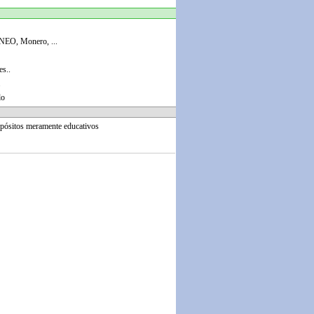
 NEO, Monero, ...
es..
.
lo
opósitos meramente educativos