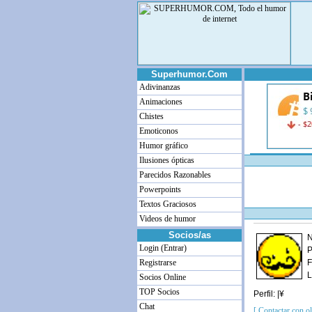
Superhumor.Com
Adivinanzas
Animaciones
Chistes
Emoticonos
Humor gráfico
Ilusiones ópticas
Parecidos Razonables
Powerpoints
Textos Graciosos
Videos de humor
Socios/as
N
Login (Entrar)
P
Registrarse
F
L
Socios Online
TOP Socios
Perfil: |¥
Chat
[ Contactar con o