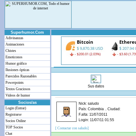
Superhumor.Com
Adivinanzas
Animaciones
Chistes
Emoticonos
Humor gráfico
Ilusiones ópticas
Parecidos Razonables
Powerpoints
Sus datos
Textos Graciosos
Videos de humor
Socios/as
Nick: saludo
Login (Entrar)
País: Colombia .. Ciudad:
Registrarse
F.alta: 11/07/2011
Login: 11/07/11 01:55
Socios Online
TOP Socios
[ Contactar con saludo]
Chat