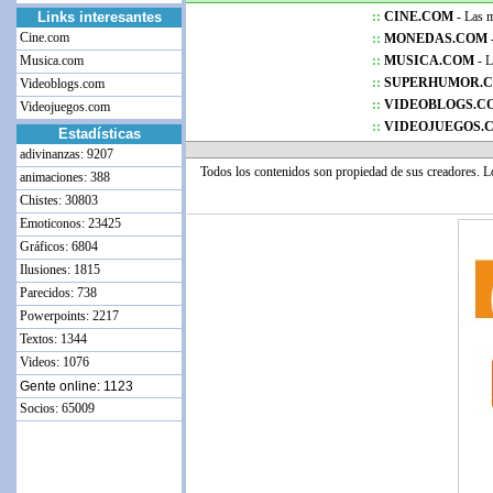
Links interesantes
::
CINE.COM
- Las me
Cine.com
::
MONEDAS.COM 
Musica.com
::
MUSICA.COM
- L
::
SUPERHUMOR.
Videoblogs.com
::
VIDEOBLOGS.C
Videojuegos.com
::
VIDEOJUEGOS.
Estadísticas
adivinanzas: 9207
Todos los contenidos son propiedad de sus creadores. 
animaciones: 388
Chistes: 30803
Emoticonos: 23425
Gráficos: 6804
Ilusiones: 1815
Parecidos: 738
Powerpoints: 2217
Textos: 1344
Videos: 1076
Gente online: 1123
Socios: 65009