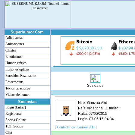
Superhumor.Com
Adivinanzas
Animaciones
Chistes
Emoticonos
Humor gráfico
Ilusiones ópticas
Parecidos Razonables
Powerpoints
Sus datos
Textos Graciosos
Videos de humor
Socios/as
Nick: Gonzaa.Akd
Login (Entrar)
País: Argentina .. Ciudad:
Registrarse
F.alta: 07/05/2015
Login: 07/05/15 04:34
Socios Online
TOP Socios
[ Contactar con Gonzaa.Akd]
Chat