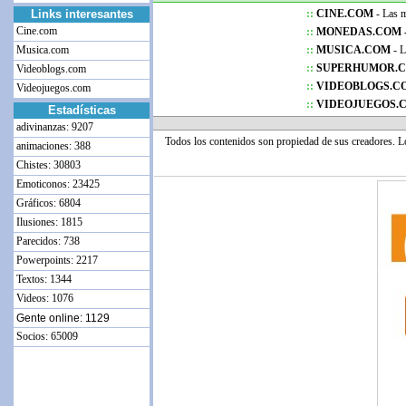
Links interesantes
::
CINE.COM
- Las me
Cine.com
::
MONEDAS.COM 
Musica.com
::
MUSICA.COM
- L
::
SUPERHUMOR.
Videoblogs.com
::
VIDEOBLOGS.C
Videojuegos.com
::
VIDEOJUEGOS.
Estadísticas
adivinanzas: 9207
Todos los contenidos son propiedad de sus creadores. 
animaciones: 388
Chistes: 30803
Emoticonos: 23425
Gráficos: 6804
Ilusiones: 1815
Parecidos: 738
Powerpoints: 2217
Textos: 1344
Videos: 1076
Gente online: 1129
Socios: 65009