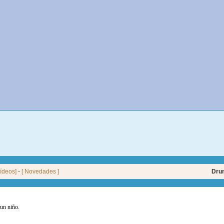
ídeos]
-
[ Novedades ]
Dru