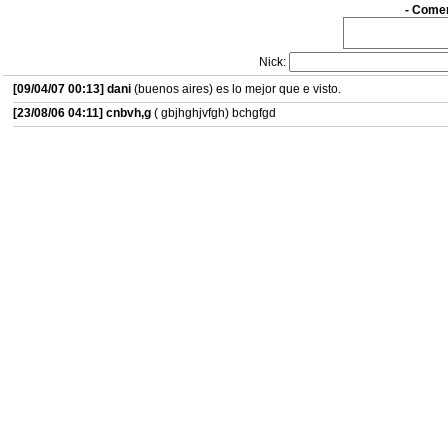
- Comen
Nick:
[09/04/07 00:13]
dani
(buenos aires) es lo mejor que e visto.
[23/08/06 04:11]
cnbvh,g
( gbjhghjvfgh) bchgfgd