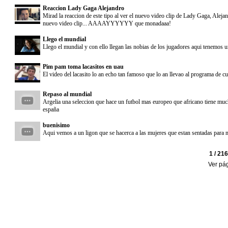
Reaccion Lady Gaga Alejandro
Mirad la reaccion de este tipo al ver el nuevo video clip de Lady Gaga, Alejan
nuevo video clip... AAAAYYYYYY que monadaaa!
Llego el mundial
Llego el mundial y con ello llegan las nobias de los jugadores aqui tenemos 
Pim pam toma lacasitos en uau
El video del lacasito lo an echo tan famoso que lo an llevao al programa de
Repaso al mundial
Argelia una seleccion que hace un futbol mas europeo que africano tiene mucha
españa
buenisimo
Aqui vemos a un ligon que se hacerca a las mujeres que estan sentadas para mo
1 / 21
Ver pá