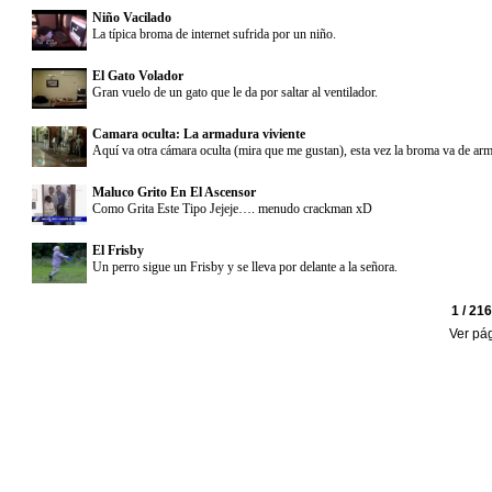
Niño Vacilado
La típica broma de internet sufrida por un niño.
El Gato Volador
Gran vuelo de un gato que le da por saltar al ventilador.
Camara oculta: La armadura viviente
Aquí va otra cámara oculta (mira que me gustan), esta vez la broma va de ar
Maluco Grito En El Ascensor
Como Grita Este Tipo Jejeje…. menudo crackman xD
El Frisby
Un perro sigue un Frisby y se lleva por delante a la señora.
1 / 21
Ver pá