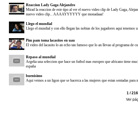
Reaccion Lady Gaga Alejandro
Mirad la reaccion de este tipo al ver el nuevo video clip de Lady Gaga, Alejan
nuevo video clip... AAAAYYYYYY que monadaaa!
Llego el mundial
Llego el mundial y con ello llegan las nobias de los jugadores aqui tenemos 
Pim pam toma lacasitos en uau
El video del lacasito lo an echo tan famoso que lo an llevao al programa de
Repaso al mundial
Argelia una seleccion que hace un futbol mas europeo que africano tiene mucha
españa
buenisimo
Aqui vemos a un ligon que se hacerca a las mujeres que estan sentadas para mo
1 / 21
Ver pá