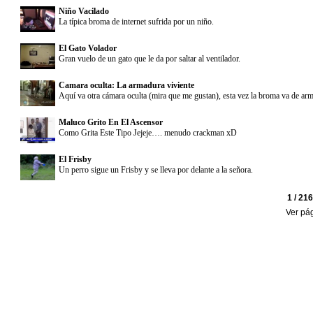
Niño Vacilado
La típica broma de internet sufrida por un niño.
El Gato Volador
Gran vuelo de un gato que le da por saltar al ventilador.
Camara oculta: La armadura viviente
Aquí va otra cámara oculta (mira que me gustan), esta vez la broma va de ar
Maluco Grito En El Ascensor
Como Grita Este Tipo Jejeje…. menudo crackman xD
El Frisby
Un perro sigue un Frisby y se lleva por delante a la señora.
1 / 21
Ver pá