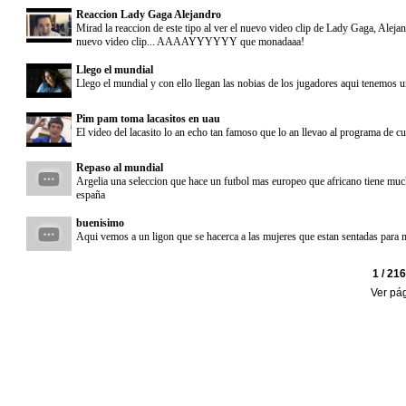
Reaccion Lady Gaga Alejandro
Mirad la reaccion de este tipo al ver el nuevo video clip de Lady Gaga, Alejan
nuevo video clip... AAAAYYYYYY que monadaaa!
Llego el mundial
Llego el mundial y con ello llegan las nobias de los jugadores aqui tenemos 
Pim pam toma lacasitos en uau
El video del lacasito lo an echo tan famoso que lo an llevao al programa de
Repaso al mundial
Argelia una seleccion que hace un futbol mas europeo que africano tiene mucha
españa
buenisimo
Aqui vemos a un ligon que se hacerca a las mujeres que estan sentadas para mo
1 / 21
Ver pá