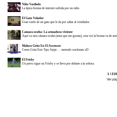
Niño Vacilado
La típica broma de internet sufrida por un niño.
El Gato Volador
Gran vuelo de un gato que le da por saltar al ventilador.
Camara oculta: La armadura viviente
Aquí va otra cámara oculta (mira que me gustan), esta vez la broma va de ar
Maluco Grito En El Ascensor
Como Grita Este Tipo Jejeje…. menudo crackman xD
El Frisby
Un perro sigue un Frisby y se lleva por delante a la señora.
1 / 21
Ver pá