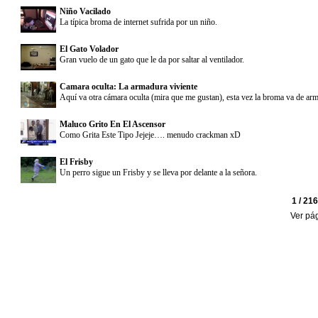
Niño Vacilado
La típica broma de internet sufrida por un niño.
El Gato Volador
Gran vuelo de un gato que le da por saltar al ventilador.
Camara oculta: La armadura viviente
Aquí va otra cámara oculta (mira que me gustan), esta vez la broma va de ar
Maluco Grito En El Ascensor
Como Grita Este Tipo Jejeje…. menudo crackman xD
El Frisby
Un perro sigue un Frisby y se lleva por delante a la señora.
1 / 21
Ver pá