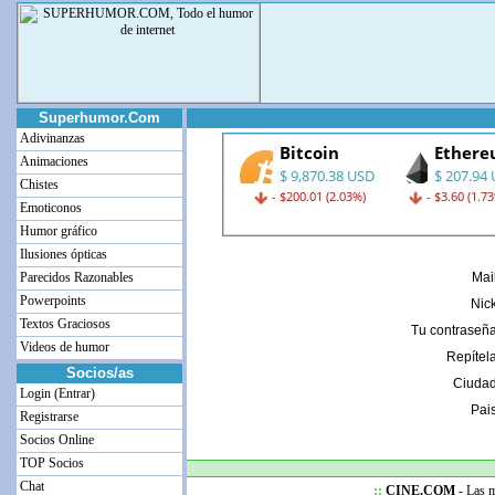
Superhumor.Com
Adivinanzas
Animaciones
Chistes
Emoticonos
Humor gráfico
Ilusiones ópticas
Parecidos Razonables
Mail
Powerpoints
Nick
Textos Graciosos
Tu contraseña
Videos de humor
Repítela
Socios/as
Ciudad
Login (Entrar)
Pais
Registrarse
Socios Online
TOP Socios
Chat
::
CINE.COM
- Las me