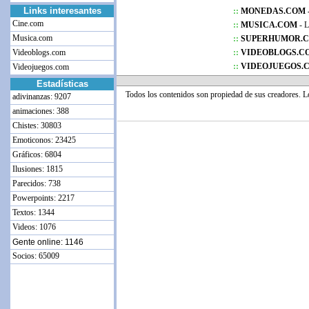
Links interesantes
::
MONEDAS.COM 
Cine.com
::
MUSICA.COM
- L
Musica.com
::
SUPERHUMOR.
Videoblogs.com
::
VIDEOBLOGS.C
::
VIDEOJUEGOS.
Videojuegos.com
Estadísticas
Todos los contenidos son propiedad de sus creadores. 
adivinanzas: 9207
animaciones: 388
Chistes: 30803
Emoticonos: 23425
Gráficos: 6804
Ilusiones: 1815
Parecidos: 738
Powerpoints: 2217
Textos: 1344
Videos: 1076
Gente online: 1146
Socios: 65009