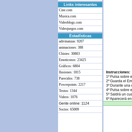
Links interesantes
Cine.com
Musica.com
Videoblogs.com
Videojuegos.com
Estadísticas
adivinanzas: 9207
animaciones: 388
Chistes: 30803
Emoticonos: 23425
Gráficos: 6804
Ilusiones: 1815
Instrucciones:
1º Pulsa sobre 
Parecidos: 738
2º Guarda el Em
Powerpoints: 2217
3º Durante una 
4º Pulsa sobre 
Textos: 1344
5º Saldrá un cu
Videos: 1076
6º Aparecerá en
Gente online: 1124
Socios: 65009