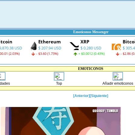
Emoticonos Messenger
EMOTICONOS
dades
Top
Añadir emoticonos
[Anterior]
[Siguiente]