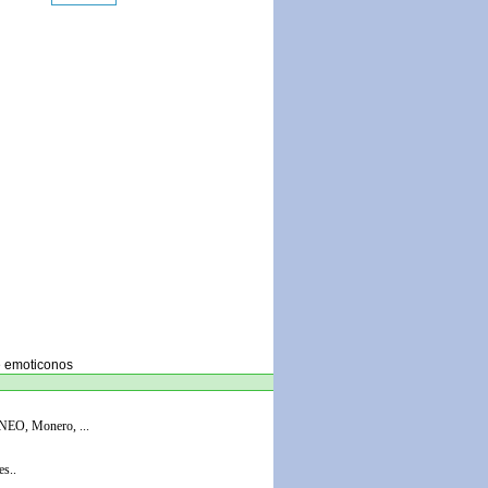
e emoticonos
 NEO, Monero, ...
es..