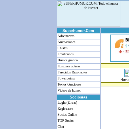
Superhumor.Com
Adivinanzas
Animaciones
Chistes
Emoticonos
Humor gráfico
Ilusiones ópticas
Parecidos Razonables
Powerpoints
Nove
Textos Graciosos
Videos de humor
Socios/as
Login (Entrar)
Registrarse
Socios Online
TOP Socios
Chat